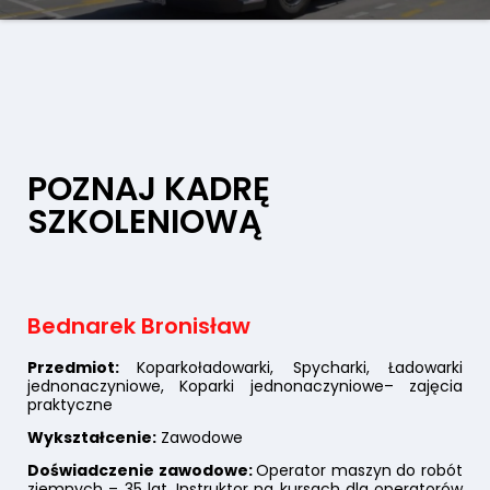
POZNAJ KADRĘ
SZKOLENIOWĄ
Bednarek Bronisław
Przedmiot:
Koparkoładowarki, Spycharki, Ładowarki
jednonaczyniowe, Koparki jednonaczyniowe– zajęcia
praktyczne
Wykształcenie:
Zawodowe
Doświadczenie zawodowe:
Operator maszyn do robót
ziemnych – 35 lat, Instruktor na kursach dla operatorów