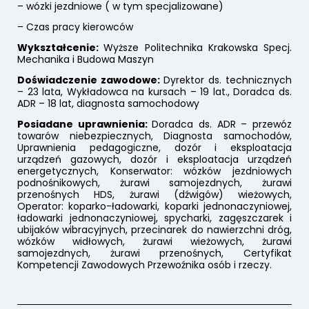
– wózki jezdniowe ( w tym specjalizowane)
– Czas pracy kierowców
Wykształcenie:
Wyższe Politechnika Krakowska Specj.
Mechanika i Budowa Maszyn
Doświadczenie zawodowe:
Dyrektor ds. technicznych
– 23 lata, Wykładowca na kursach – 19 lat., Doradca ds.
ADR – 18 lat, diagnosta samochodowy
Posiadane uprawnienia:
Doradca ds. ADR – przewóz
towarów niebezpiecznych, Diagnosta samochodów,
Uprawnienia pedagogiczne, dozór i eksploatacja
urządzeń gazowych, dozór i eksploatacja urządzeń
energetycznych, Konserwator: wózków jezdniowych
podnośnikowych, żurawi samojezdnych, żurawi
przenośnych HDS, żurawi (dźwigów) wieżowych,
Operator: koparko-ładowarki, koparki jednonaczyniowej,
ładowarki jednonaczyniowej, spycharki, zagęszczarek i
ubijaków wibracyjnych, przecinarek do nawierzchni dróg,
wózków widłowych, żurawi wieżowych, żurawi
samojezdnych, żurawi przenośnych, Certyfikat
Kompetencji Zawodowych Przewoźnika osób i rzeczy.